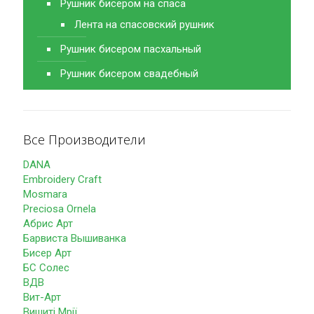
Рушник бисером на спаса
Лента на спасовский рушник
Рушник бисером пасхальный
Рушник бисером свадебный
Все Производители
DANA
Embroidery Craft
Mosmara
Preciosa Ornela
Абрис Арт
Барвиста Вышиванка
Бисер Арт
БС Солес
ВДВ
Вит-Арт
Вишиті Мрії