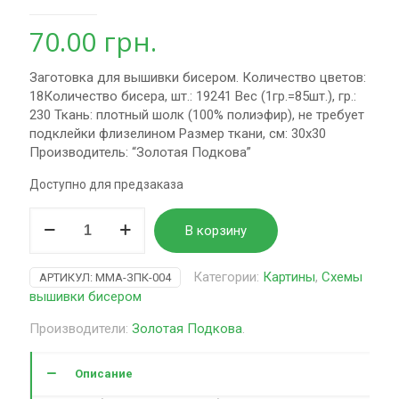
70.00
грн.
Заготовка для вышивки бисером. Количество цветов:
18Количество бисера, шт.: 19241 Вес (1гр.=85шт.), гр.:
230 Ткань: плотный шолк (100% полиэфир), не требует
подклейки флизелином Размер ткани, см: 30х30
Производитель: “Золотая Подкова”
Доступно для предзаказа
Количество
В корзину
товара
Схема
для
Категории:
Картины
,
Схемы
АРТИКУЛ:
MMA-ЗПК-004
вышивки
вышивки бисером
бисером
Золотая
Производители:
Золотая Подкова
.
Подкова
Белый
Описание
пион