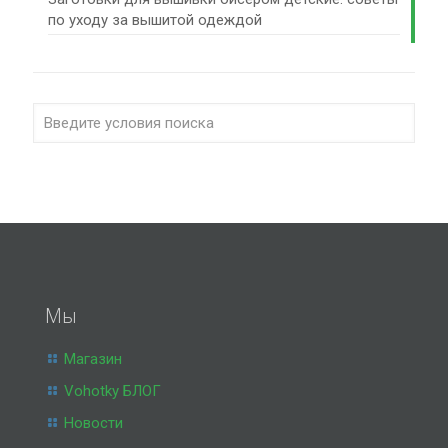
по уходу за вышитой одеждой
Мы
Магазин
Vohotky БЛОГ
Новости