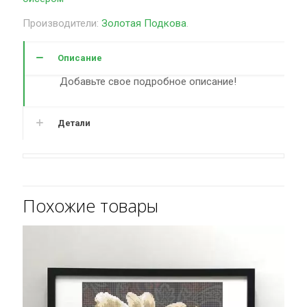
Золотая
Подкова
Производители:
Золотая Подкова
.
Лента
на
Описание
спасовский
рушник
Добавьте свое подробное описание!
ЗПCC-
002
Детали
Похожие товары