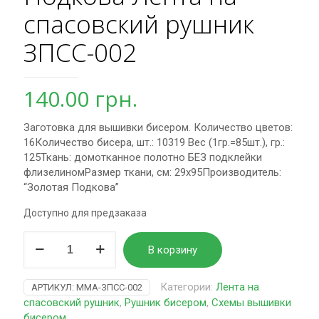
спасовский рушник
ЗПCC-002
140.00
грн.
Заготовка для вышивки бисером. Количество цветов:
16Количество бисера, шт.: 10319 Вес (1гр.=85шт.), гр.:
125Ткань: домотканное полотно БЕЗ подклейки
флизелиномРазмер ткани, см: 29х95Производитель:
“Золотая Подкова”
Доступно для предзаказа
Количество
В корзину
товара
Схема
для
Категории:
Лента на
АРТИКУЛ:
MMA-ЗПСС-002
вышивки
спасовский рушник
,
Рушник бисером
,
Схемы вышивки
бисером
бисером