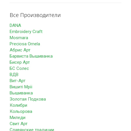
Все Производители
DANA
Embroidery Craft
Mosmara
Preciosa Ornela
Абрис Арт
Барвиста Вышиванка
Бисер Арт
БС Солес
ВДВ
Вит-Арт
Вишиті Мрії
Вышиванка
Золотая Подкова
Колибри
Кольорова
Миледи
Свит Арт
Славянские традиции