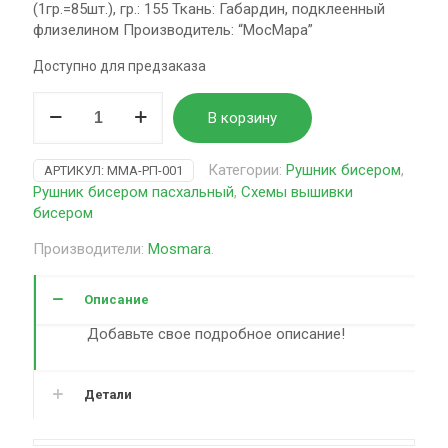
(1гр.=85шт.), гр.: 155 Ткань: Габардин, подклеенный
флизелином Производитель: “МосМара”
Доступно для предзаказа
Количество
В корзину
товара
Схема
для
Категории:
Рушник бисером
,
АРТИКУЛ:
MMA-РП-001
вышивки
Рушник бисером пасхальный
,
Схемы вышивки
бисером
бисером
MosMara
Рушник
Производители:
Mosmara
.
пасхальный
Голуби
Описание
над
корзиной
Добавьте свое подробное описание!
РП-001
Детали