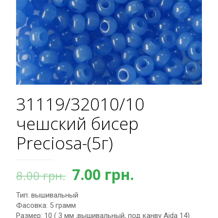
31119/32010/10
чешский бисер
Preciosa-(5г)
Первоначальная
Текущая
7.00
грн.
8.00
грн.
цена
цена:
Тип: вышивальный
составляла
7.00 грн..
Фасовка: 5 грамм
8.00 грн..
Размер: 10 ( 3 мм ,вышивальный, под канву Aida 14)