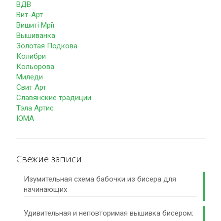
ВДВ
Вит-Арт
Вишиті Мрії
Вышиванка
Золотая Подкова
Колибри
Кольорова
Миледи
Свит Арт
Славянские традиции
Тэла Артис
ЮМА
Свежие записи
Изумительная схема бабочки из бисера для
начинающих
Удивительная и неповторимая вышивка бисером: