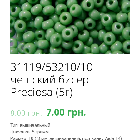
31119/53210/10
чешский бисер
Preciosa-(5г)
Первоначальная
Текущая
7.00
грн.
8.00
грн.
цена
цена:
Тип: вышивальный
составляла
7.00 грн..
Фасовка: 5 грамм
8.00 грн..
Размер: 10 ( 3 мм ,вышивальный, под канву Aida 14)