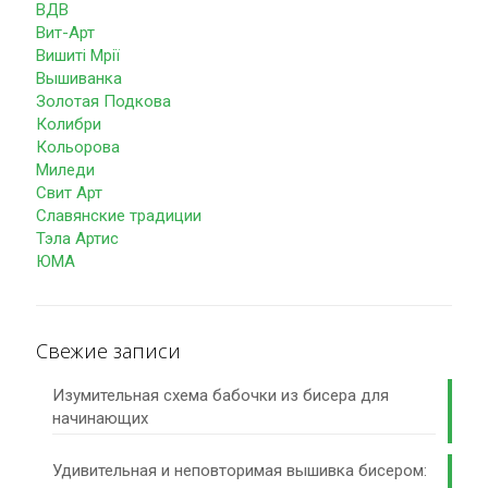
ВДВ
Вит-Арт
Вишиті Мрії
Вышиванка
Золотая Подкова
Колибри
Кольорова
Миледи
Свит Арт
Славянские традиции
Тэла Артис
ЮМА
Свежие записи
Изумительная схема бабочки из бисера для
начинающих
Удивительная и неповторимая вышивка бисером: