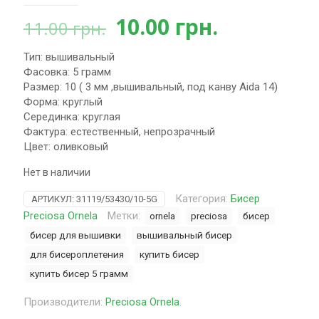
Первоначальная
Текущая
10.00
грн.
11.00
грн.
цена
цена:
Тип: вышивальный
составляла
10.00 грн.
Фасовка: 5 грамм
11.00 грн..
Размер: 10 ( 3 мм ,вышивальный, под канву Aida 14)
Форма: круглый
Серединка: круглая
Фактура: естественный, непрозрачный
Цвет: оливковый
Нет в наличии
Категория:
Бисер
АРТИКУЛ:
31119/53430/10-5G
Preciosa Ornela
Метки:
ornela
preciosa
бисер
бисер для вышивки
вышивальный бисер
для бисероплетения
купить бисер
купить бисер 5 грамм
Производители:
Preciosa Ornela
.