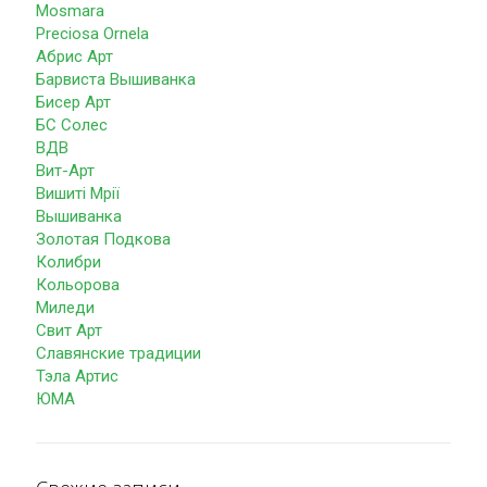
Mosmara
Preciosa Ornela
Абрис Арт
Барвиста Вышиванка
Бисер Арт
БС Солес
ВДВ
Вит-Арт
Вишиті Мрії
Вышиванка
Золотая Подкова
Колибри
Кольорова
Миледи
Свит Арт
Славянские традиции
Тэла Артис
ЮМА