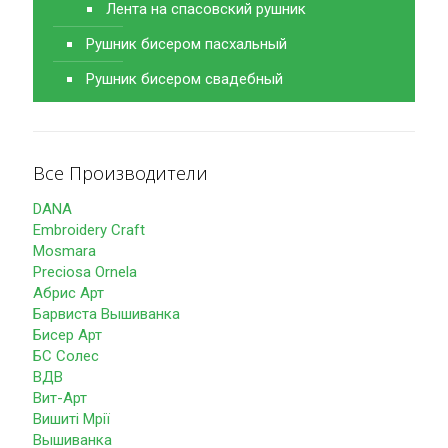
Лента на спасовский рушник
Рушник бисером пасхальный
Рушник бисером свадебный
Все Производители
DANA
Embroidery Craft
Mosmara
Preciosa Ornela
Абрис Арт
Барвиста Вышиванка
Бисер Арт
БС Солес
ВДВ
Вит-Арт
Вишиті Мрії
Вышиванка