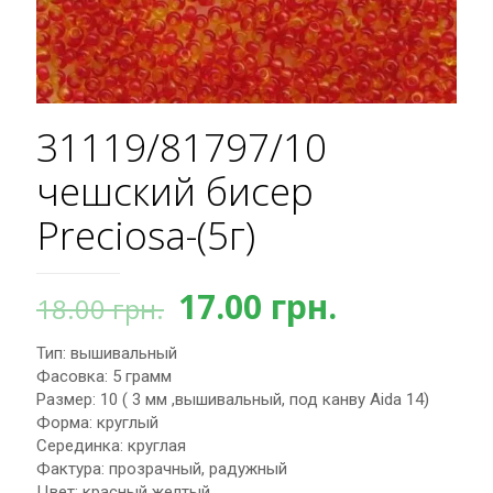
31119/81797/10
чешский бисер
Preciosa-(5г)
Первоначальная
Текущая
17.00
грн.
18.00
грн.
цена
цена:
Тип: вышивальный
составляла
17.00 грн.
Фасовка: 5 грамм
18.00 грн..
Размер: 10 ( 3 мм ,вышивальный, под канву Aida 14)
Форма: круглый
Серединка: круглая
Фактура: прозрачный, радужный
Цвет: красный желтый