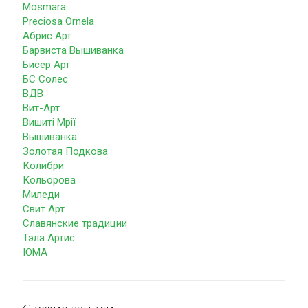
Mosmara
Preciosa Ornela
Абрис Арт
Барвиста Вышиванка
Бисер Арт
БС Солес
ВДВ
Вит-Арт
Вишиті Мрії
Вышиванка
Золотая Подкова
Колибри
Кольорова
Миледи
Свит Арт
Славянские традиции
Тэла Артис
ЮМА