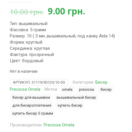
Первоначальная
Текущая
9.00
грн.
10.00
грн.
цена
цена:
Тип: вышивальный
составляла
9.00 грн..
Фасовка: 5 грамм
10.00 грн..
Размер: 10 ( 3 мм ,вышивальный, под канву Aida 14)
Форма: круглый
Серединка: круглая
Фактура: прозрачный
Цвет: бордовый
Нет в наличии
Категория:
Бисер
АРТИКУЛ:
31119/90120/10-5G
Preciosa Ornela
Метки:
ornela
preciosa
бисер
бисер для вышивки
вышивальный бисер
для бисероплетения
купить бисер
купить бисер 5 грамм
Производители:
Preciosa Ornela
.