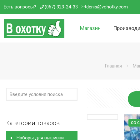
Есть вопросы?
(067) 323-24-33
denis@vohotky.com
Магазин
Производи
Главная
Ма
Категории товаров
СО 
Наборы для вышивки