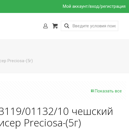
Мой аккаунт/вход/регистрация
ер Preciosa-(5г)
Показать все
3119/01132/10 чешский
исер Preciosa-(5г)