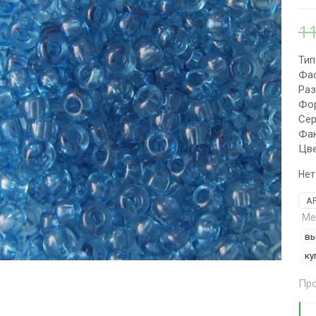
1
Тип
Фас
Раз
Фор
Сер
Фак
Цве
Нет
А
Ме
вы
ку
Про