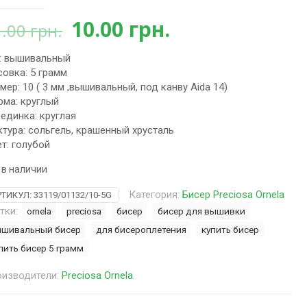
Первоначальная
Текущая
10.00
грн.
1.00
грн.
цена
цена:
: вышивальный
составляла
10.00 грн..
овка: 5 грамм
11.00 грн..
мер: 10 ( 3 мм ,вышивальный, под канву Aida 14)
ма: круглый
единка: круглая
тура: сольгель, крашенный хрусталь
т: голубой
 в наличии
Категория:
Бисер Preciosa Ornela
РТИКУЛ:
33119/01132/10-5G
тки:
ornela
preciosa
бисер
бисер для вышивки
шивальный бисер
для бисероплетения
купить бисер
пить бисер 5 грамм
изводители:
Preciosa Ornela
.