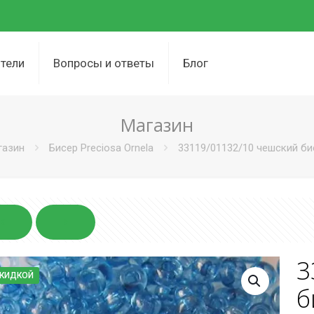
тели
Вопросы и ответы
Блог
Магазин
газин
Бисер Preciosa Ornela
33119/01132/10 чешский бис
3
СКИДКОЙ
б