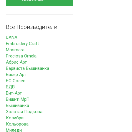
Все Производители
DANA
Embroidery Craft
Mosmara
Preciosa Ornela
Абрис Арт
Барвиста Вышиванка
Бисер Арт
БС Солес
ВДВ
Вит-Арт
Вишиті Мрії
Вышиванка
Золотая Подкова
Колибри
Кольорова
Миледи