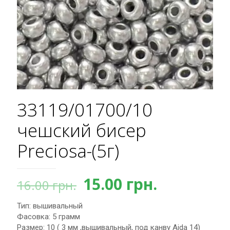
33119/01700/10
чешский бисер
Preciosa-(5г)
Первоначальная
Текущая
15.00
грн.
16.00
грн.
цена
цена:
Тип: вышивальный
составляла
15.00 грн.
Фасовка: 5 грамм
16.00 грн..
Размер: 10 ( 3 мм ,вышивальный, под канву Aida 14)