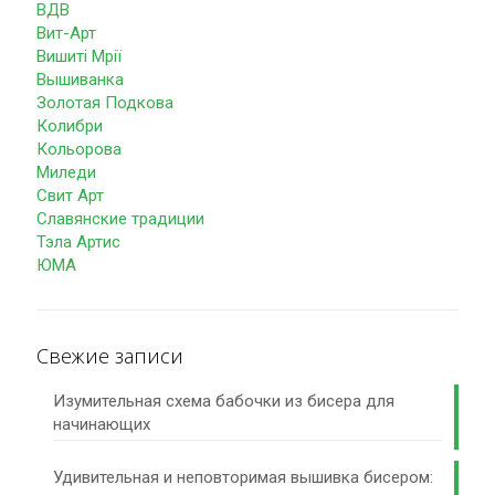
ВДВ
Вит-Арт
Вишиті Мрії
Вышиванка
Золотая Подкова
Колибри
Кольорова
Миледи
Свит Арт
Славянские традиции
Тэла Артис
ЮМА
Свежие записи
Изумительная схема бабочки из бисера для
начинающих
Удивительная и неповторимая вышивка бисером: