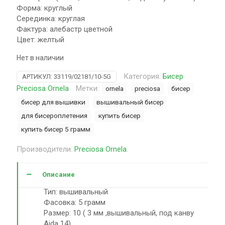
Форма: круглый
Серединка: круглая
Фактура: алебастр цветной
Цвет: желтый
Нет в наличии
Категория:
Бисер
АРТИКУЛ:
33119/02181/10-5G
Preciosa Ornela
Метки:
ornela
preciosa
бисер
бисер для вышивки
вышивальный бисер
для бисероплетения
купить бисер
купить бисер 5 грамм
Производители:
Preciosa Ornela
.
Описание
Тип: вышивальный
Фасовка: 5 грамм
Размер: 10 ( 3 мм ,вышивальный, под канву
Aida 14)