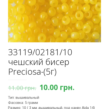
33119/02181/10
чешский бисер
Preciosa-(5г)
Первоначальная
Текущая
10.00
грн.
11.00
грн.
цена
цена:
Тип: вышивальный
составляла
10.00 грн.
Фасовка: 5 грамм
11.00 грн..
Размер: 10 ( 3 мм ,вышивальный, под канву Aida 14)