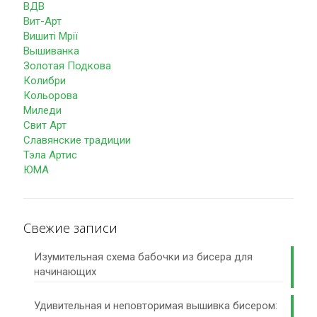
ВДВ
Вит-Арт
Вишиті Мрії
Вышиванка
Золотая Подкова
Колибри
Кольорова
Миледи
Свит Арт
Славянские традиции
Тэла Артис
ЮМА
Свежие записи
Изумительная схема бабочки из бисера для
начинающих
Удивительная и неповторимая вышивка бисером: