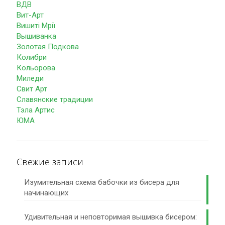
ВДВ
Вит-Арт
Вишиті Мрії
Вышиванка
Золотая Подкова
Колибри
Кольорова
Миледи
Свит Арт
Славянские традиции
Тэла Артис
ЮМА
Свежие записи
Изумительная схема бабочки из бисера для
начинающих
Удивительная и неповторимая вышивка бисером: