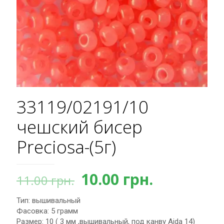
33119/02191/10
чешский бисер
Preciosa-(5г)
Первоначальная
Текущая
10.00
грн.
11.00
грн.
цена
цена:
Тип: вышивальный
составляла
10.00 грн.
Фасовка: 5 грамм
11.00 грн..
Размер: 10 ( 3 мм ,вышивальный, под канву Aida 14)