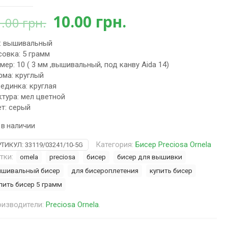
Первоначальная
Текущая
10.00
грн.
1.00
грн.
цена
цена:
: вышивальный
составляла
10.00 грн..
овка: 5 грамм
11.00 грн..
мер: 10 ( 3 мм ,вышивальный, под канву Aida 14)
ма: круглый
единка: круглая
тура: мел цветной
т: серый
 в наличии
Категория:
Бисер Preciosa Ornela
РТИКУЛ:
33119/03241/10-5G
тки:
ornela
preciosa
бисер
бисер для вышивки
шивальный бисер
для бисероплетения
купить бисер
пить бисер 5 грамм
изводители:
Preciosa Ornela
.