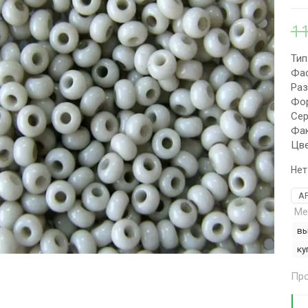
1
Тип
Фас
Раз
Фор
Сер
Фак
Цве
Нет
А
Ме
вы
ку
Про