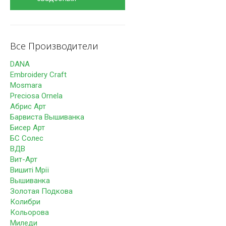
Все Производители
DANA
Embroidery Craft
Mosmara
Preciosa Ornela
Абрис Арт
Барвиста Вышиванка
Бисер Арт
БС Солес
ВДВ
Вит-Арт
Вишиті Мрії
Вышиванка
Золотая Подкова
Колибри
Кольорова
Миледи