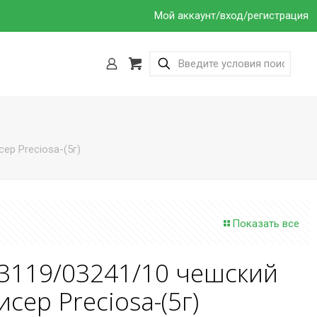
Мой аккаунт/вход/регистрация
ер Preciosa-(5г)
Показать все
3119/03241/10 чешский
исер Preciosa-(5г)