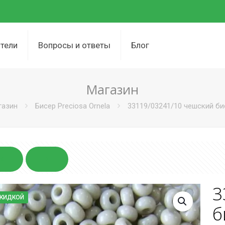
тели
Вопросы и ответы
Блог
Магазин
газин
Бисер Preciosa Ornela
33119/03241/10 чешский бис
3
СКИДКОЙ
б