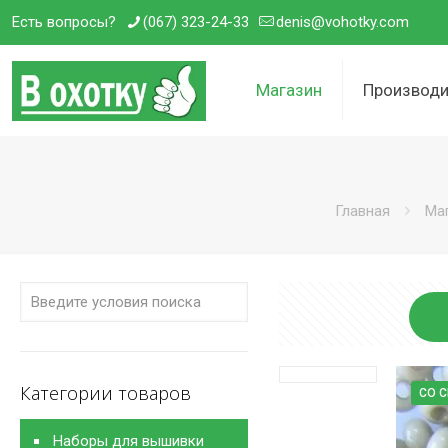
Есть вопросы?
(067) 323-24-33
denis@vohotky.com
Магазин
Производи
Главная
Ма
Категории товаров
СО 
Наборы для вышивки