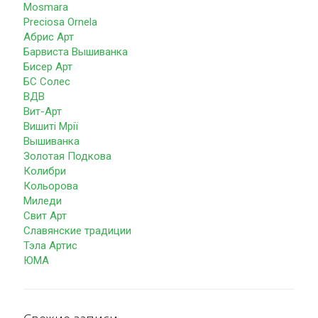
Mosmara
Preciosa Ornela
Абрис Арт
Барвиста Вышиванка
Бисер Арт
БС Солес
ВДВ
Вит-Арт
Вишиті Мрії
Вышиванка
Золотая Подкова
Колибри
Кольорова
Миледи
Свит Арт
Славянские традиции
Тэла Артис
ЮМА