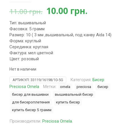
Первоначальная
Текущая
10.00
грн.
11.00
грн.
цена
цена:
Тип: вышивальный
составляла
10.00 грн.
Фасовка: 5 грамм
11.00 грн..
Размер: 10 ( 3 мм ,вышивальный, под канву Aida 14)
Форма: круглый
Серединка: круглая
Фактура: мел цветной
Цвет: розовый
Нет в наличии
Категория:
Бисер
АРТИКУЛ:
33119/16198/10-5G
Preciosa Ornela
Метки:
ornela
preciosa
бисер
бисер для вышивки
вышивальный бисер
для бисероплетения
купить бисер
купить бисер 5 грамм
Производители:
Preciosa Ornela
.