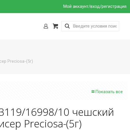
Мой аккаунт/вход/регистрация
ер Preciosa-(5г)
Показать все
3119/16998/10 чешский
исер Preciosa-(5г)