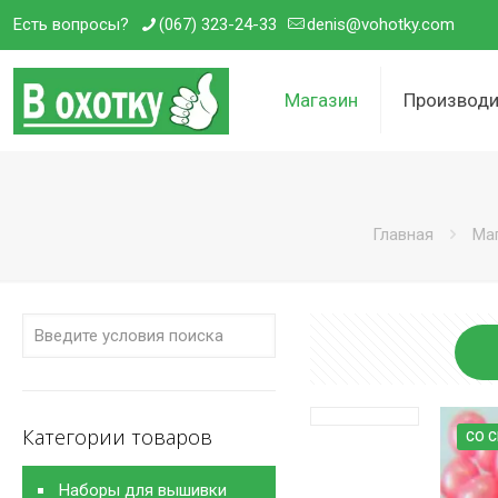
Есть вопросы?
(067) 323-24-33
denis@vohotky.com
Магазин
Производи
Главная
Ма
Категории товаров
СО 
Наборы для вышивки