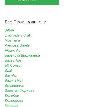
Все Производители
DANA
Embroidery Craft
Mosmara
Preciosa Ornela
Абрис Арт
Барвиста Вышиванка
Бисер Арт
БС Солес
ВДВ
Вит-Арт
Вишиті Мрії
Вышиванка
Золотая Подкова
Колибри
Кольорова
Миледи