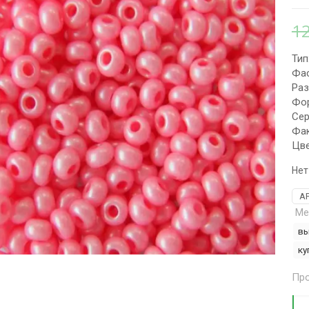
1
Тип
Фас
Раз
Фор
Сер
Фак
Цве
Нет
А
Ме
вы
ку
Про