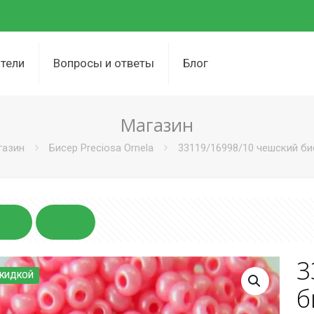
тели
Вопросы и ответы
Блог
Магазин
газин
Бисер Preciosa Ornela
33119/16998/10 чешский бис
3
СКИДКОЙ
б