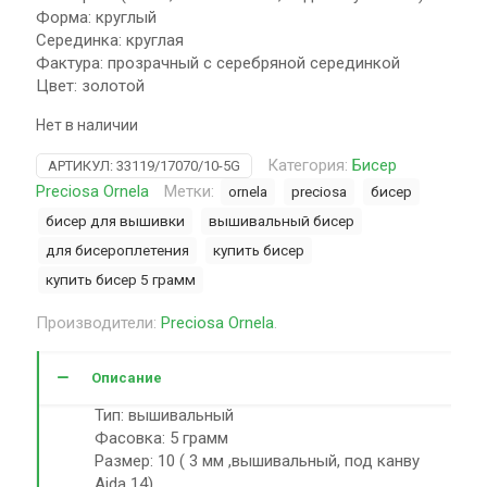
Форма: круглый
Серединка: круглая
Фактура: прозрачный с серебряной серединкой
Цвет: золотой
Нет в наличии
Категория:
Бисер
АРТИКУЛ:
33119/17070/10-5G
Preciosa Ornela
Метки:
ornela
preciosa
бисер
бисер для вышивки
вышивальный бисер
для бисероплетения
купить бисер
купить бисер 5 грамм
Производители:
Preciosa Ornela
.
Описание
Тип: вышивальный
Фасовка: 5 грамм
Размер: 10 ( 3 мм ,вышивальный, под канву
Aida 14)