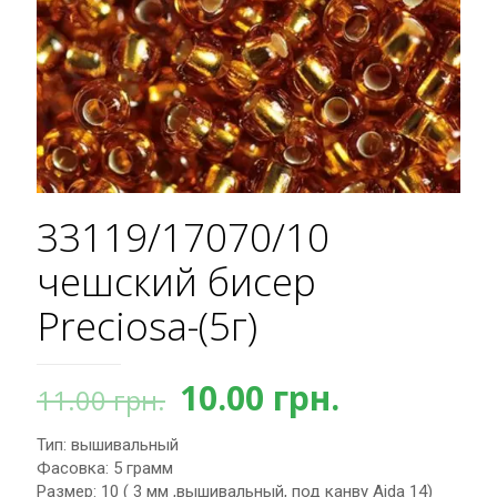
33119/17070/10
чешский бисер
Preciosa-(5г)
Первоначальная
Текущая
10.00
грн.
11.00
грн.
цена
цена:
Тип: вышивальный
составляла
10.00 грн.
Фасовка: 5 грамм
11.00 грн..
Размер: 10 ( 3 мм ,вышивальный, под канву Aida 14)