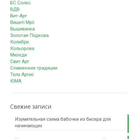
БС Солес
ВДВ
Вит-Арт
Вишиті Мрії
Вышиванка
Золотая Подкова
Колибри
Кольорова
Миледи
Свит Арт
Славянские традиции
Тэла Артис
ЮМА
Свежие записи
Изумительная схема бабочки из бисера для
начинающих