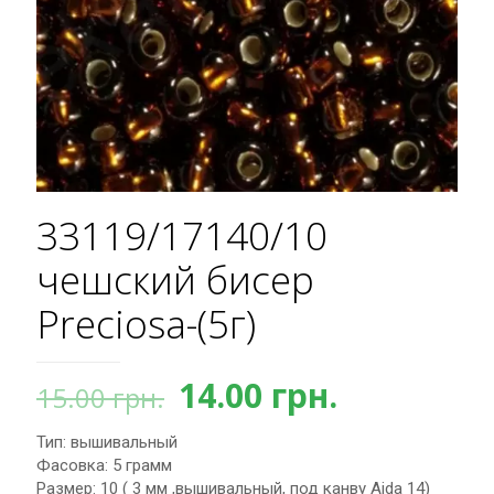
33119/17140/10
чешский бисер
Preciosa-(5г)
Первоначальная
Текущая
14.00
грн.
15.00
грн.
цена
цена:
Тип: вышивальный
составляла
14.00 грн.
Фасовка: 5 грамм
15.00 грн..
Размер: 10 ( 3 мм ,вышивальный, под канву Aida 14)