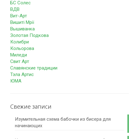
БС Солес
ВДВ
Вит-Арт
Вишиті Мрії
Вышиванка
Золотая Подкова
Колибри
Кольорова
Миледи
Свит Арт
Славянские традиции
Тэла Артис
ЮМА
Свежие записи
Изумительная схема бабочки из бисера для
начинающих