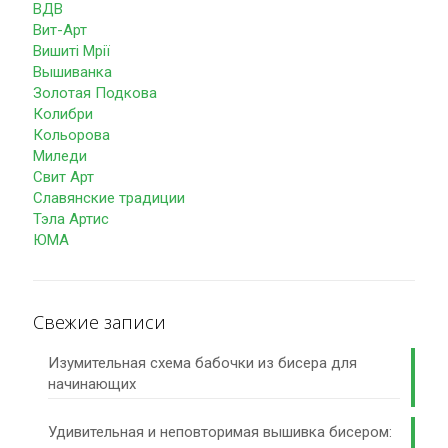
ВДВ
Вит-Арт
Вишиті Мрії
Вышиванка
Золотая Подкова
Колибри
Кольорова
Миледи
Свит Арт
Славянские традиции
Тэла Артис
ЮМА
Свежие записи
Изумительная схема бабочки из бисера для
начинающих
Удивительная и неповторимая вышивка бисером: