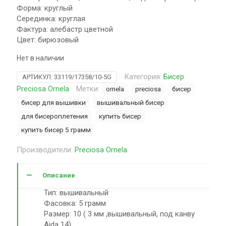
Форма: круглый
Серединка: круглая
Фактура: алебастр цветной
Цвет: бирюзовый
Нет в наличии
Категория:
Бисер
АРТИКУЛ:
33119/17358/10-5G
Preciosa Ornela
Метки:
ornela
preciosa
бисер
бисер для вышивки
вышивальный бисер
для бисероплетения
купить бисер
купить бисер 5 грамм
Производители:
Preciosa Ornela
.
Описание
Тип: вышивальный
Фасовка: 5 грамм
Размер: 10 ( 3 мм ,вышивальный, под канву
Aida 14)