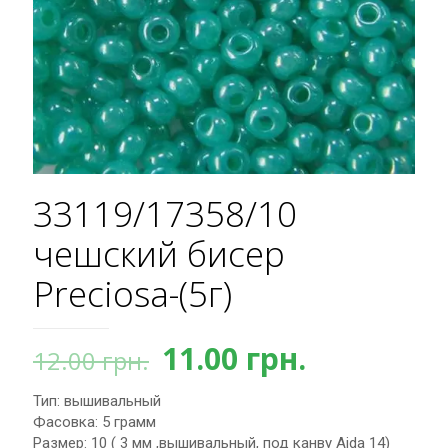
33119/17358/10
чешский бисер
Preciosa-(5г)
Первоначальная
Текущая
11.00
грн.
12.00
грн.
цена
цена:
Тип: вышивальный
составляла
11.00 грн.
Фасовка: 5 грамм
12.00 грн..
Размер: 10 ( 3 мм ,вышивальный, под канву Aida 14)