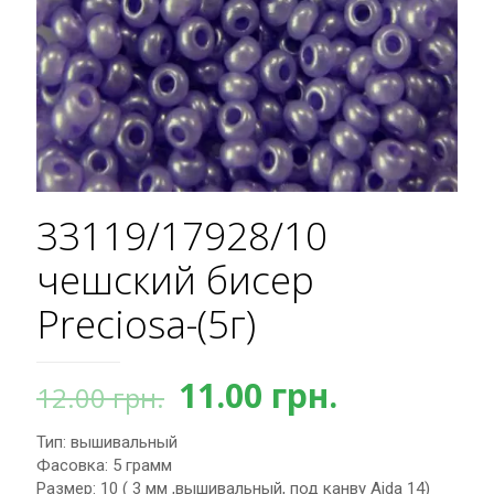
33119/17928/10
чешский бисер
Preciosa-(5г)
Первоначальная
Текущая
11.00
грн.
12.00
грн.
цена
цена:
Тип: вышивальный
составляла
11.00 грн.
Фасовка: 5 грамм
12.00 грн..
Размер: 10 ( 3 мм ,вышивальный, под канву Aida 14)