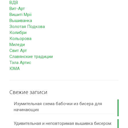
ВДВ
Вит-Арт
Вишиті Мрії
Вышиванка
Золотая Подкова
Колибри
Кольорова
Миледи
Свит Арт
Славянские традиции
Тэла Артис
ЮМА
Свежие записи
Изумительная схема бабочки из бисера для
начинающих
Удивительная и неповторимая вышивка бисером: