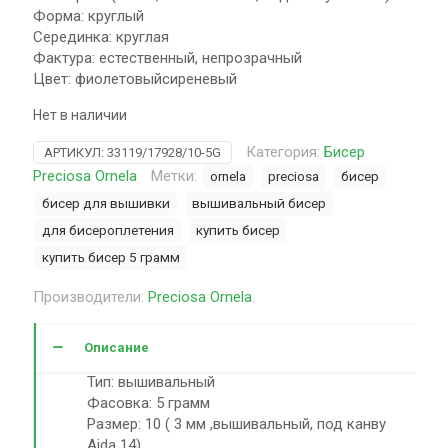
Форма: круглый
Серединка: круглая
Фактура: естественный, непрозрачный
Цвет: фиолетовыйсиреневый
Нет в наличии
Категория:
Бисер
АРТИКУЛ:
33119/17928/10-5G
Preciosa Ornela
Метки:
ornela
preciosa
бисер
бисер для вышивки
вышивальный бисер
для бисероплетения
купить бисер
купить бисер 5 грамм
Производители:
Preciosa Ornela
.
Описание
Тип: вышивальный
Фасовка: 5 грамм
Размер: 10 ( 3 мм ,вышивальный, под канву
Aida 14)