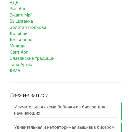
ВДВ
Вит-Арт
Вишиті Мрії
Вышиванка
Золотая Подкова
Колибри
Кольорова
Миледи
Свит Арт
Славянские традиции
Тэла Артис
ЮМА
Свежие записи
Изумительная схема бабочки из бисера для
начинающих
Удивительная и неповторимая вышивка бисером: