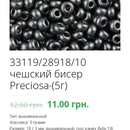
33119/28918/10
чешский бисер
Preciosa-(5г)
Первоначальная
Текущая
11.00
грн.
12.00
грн.
цена
цена:
Тип: вышивальный
составляла
11.00 грн.
Фасовка: 5 грамм
12.00 грн..
Размер: 10 ( 3 мм ,вышивальный, под канву Aida 14)