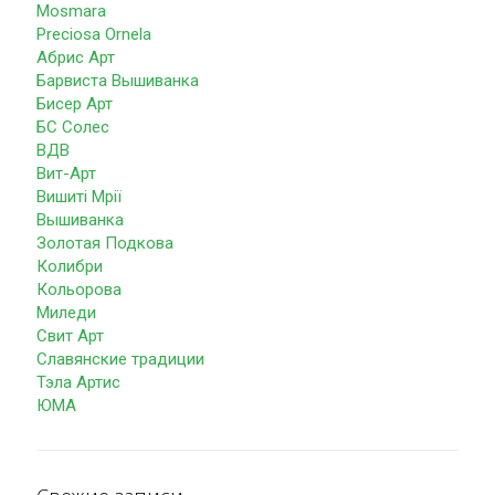
Mosmara
Preciosa Ornela
Абрис Арт
Барвиста Вышиванка
Бисер Арт
БС Солес
ВДВ
Вит-Арт
Вишиті Мрії
Вышиванка
Золотая Подкова
Колибри
Кольорова
Миледи
Свит Арт
Славянские традиции
Тэла Артис
ЮМА