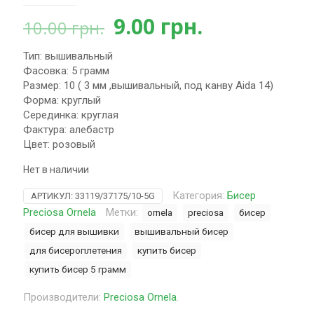
Первоначальная
Текущая
9.00
грн.
10.00
грн.
цена
цена:
Тип: вышивальный
составляла
9.00 грн..
Фасовка: 5 грамм
10.00 грн..
Размер: 10 ( 3 мм ,вышивальный, под канву Aida 14)
Форма: круглый
Серединка: круглая
Фактура: алебастр
Цвет: розовый
Нет в наличии
Категория:
Бисер
АРТИКУЛ:
33119/37175/10-5G
Preciosa Ornela
Метки:
ornela
preciosa
бисер
бисер для вышивки
вышивальный бисер
для бисероплетения
купить бисер
купить бисер 5 грамм
Производители:
Preciosa Ornela
.