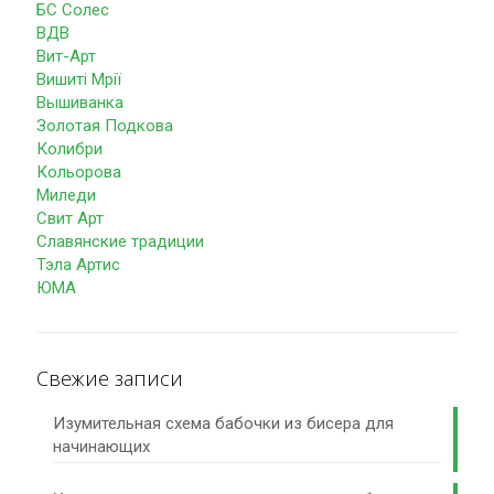
БС Солес
ВДВ
Вит-Арт
Вишиті Мрії
Вышиванка
Золотая Подкова
Колибри
Кольорова
Миледи
Свит Арт
Славянские традиции
Тэла Артис
ЮМА
Свежие записи
Изумительная схема бабочки из бисера для
начинающих