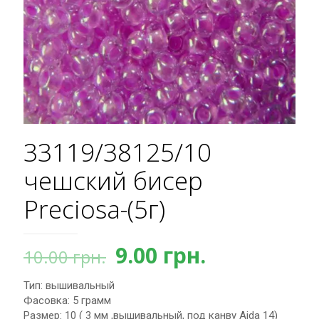
33119/38125/10
чешский бисер
Preciosa-(5г)
Первоначальная
Текущая
9.00
грн.
10.00
грн.
цена
цена:
Тип: вышивальный
составляла
9.00 грн..
Фасовка: 5 грамм
10.00 грн..
Размер: 10 ( 3 мм ,вышивальный, под канву Aida 14)