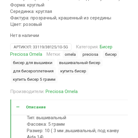
Форма: круглый
Серединка: круглая
Фактура: прозрачный, крашенный из середины
Цвет: розовый
Нет в наличии
Категория:
Бисер
АРТИКУЛ:
33119/38125/10-5G
Preciosa Ornela
Метки:
ornela
preciosa
бисер
бисер для вышивки
вышивальный бисер
для бисероплетения
купить бисер
купить бисер 5 грамм
Производители:
Preciosa Ornela
.
Описание
Тип: вышивальный
Фасовка: 5 грамм
Размер: 10 ( 3 мм ,вышивальный, под канву
Aida 14)