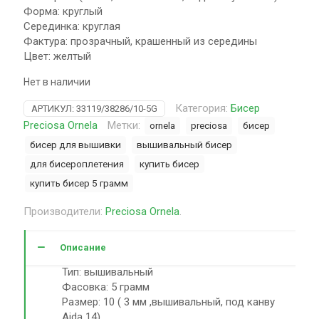
Форма: круглый
Серединка: круглая
Фактура: прозрачный, крашенный из середины
Цвет: желтый
Нет в наличии
Категория:
Бисер
АРТИКУЛ:
33119/38286/10-5G
Preciosa Ornela
Метки:
ornela
preciosa
бисер
бисер для вышивки
вышивальный бисер
для бисероплетения
купить бисер
купить бисер 5 грамм
Производители:
Preciosa Ornela
.
Описание
Тип: вышивальный
Фасовка: 5 грамм
Размер: 10 ( 3 мм ,вышивальный, под канву
Aida 14)