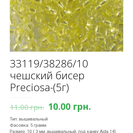
33119/38286/10
чешский бисер
Preciosa-(5г)
Первоначальная
Текущая
10.00
грн.
11.00
грн.
цена
цена:
Тип: вышивальный
составляла
10.00 грн.
Фасовка: 5 грамм
11.00 грн..
Размер: 10 ( 3 мм ,вышивальный, под канву Aida 14)