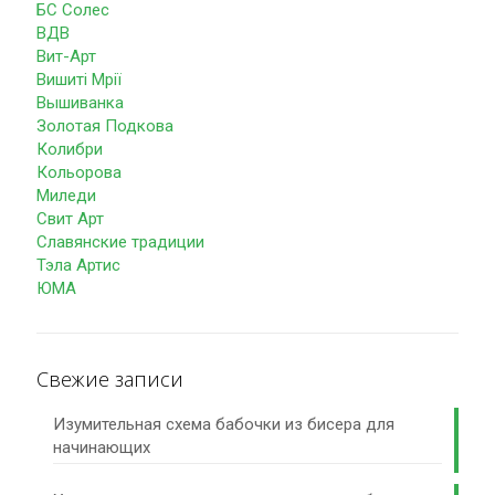
БС Солес
ВДВ
Вит-Арт
Вишиті Мрії
Вышиванка
Золотая Подкова
Колибри
Кольорова
Миледи
Свит Арт
Славянские традиции
Тэла Артис
ЮМА
Свежие записи
Изумительная схема бабочки из бисера для
начинающих