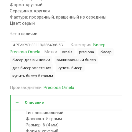
Форма: круглый
Серединка: круглая
Фактура: прозрачный, крашенный из середины
Цвет: серый
Нет в наличии
Категория:
Бисер
АРТИКУЛ:
33119/38649/6-5G
Preciosa Ornela
Метки:
ornela
preciosa
бисер
бисер для вышивки
вышивальный бисер
для бисероплетения
купить бисер
купить бисер 5 грамм
Производители:
Preciosa Ornela
.
Описание
Тип: вышивальный
Фасовка: 5 грамм
Размер: 6 (4 мм)
Форма: круглый