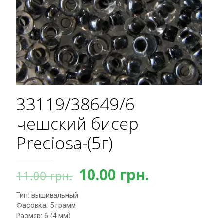
33119/38649/6
чешский бисер
Preciosa-(5г)
Первоначальная
Текущая
10.00
грн.
11.00
грн.
цена
цена:
Тип: вышивальный
составляла
10.00 грн.
Фасовка: 5 грамм
11.00 грн..
Размер: 6 (4 мм)