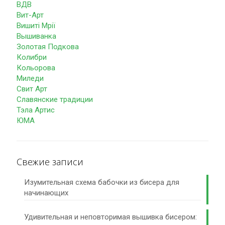
ВДВ
Вит-Арт
Вишиті Мрії
Вышиванка
Золотая Подкова
Колибри
Кольорова
Миледи
Свит Арт
Славянские традиции
Тэла Артис
ЮМА
Свежие записи
Изумительная схема бабочки из бисера для
начинающих
Удивительная и неповторимая вышивка бисером: