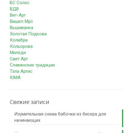
БС Солес
ВДВ
Вит-Арт
Вишиті Мрії
Вышиванка
Золотая Подкова
Колибри
Кольорова
Миледи
Свит Арт
Славянские традиции
Тэла Артис
ЮМА
Свежие записи
Изумительная схема бабочки из бисера для
начинающих