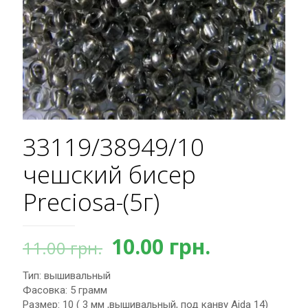
33119/38949/10
чешский бисер
Preciosa-(5г)
Первоначальная
Текущая
10.00
грн.
11.00
грн.
цена
цена:
Тип: вышивальный
составляла
10.00 грн.
Фасовка: 5 грамм
11.00 грн..
Размер: 10 ( 3 мм ,вышивальный, под канву Aida 14)