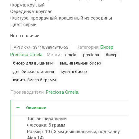
Форма: круглый
Серединка: круглая
Фактура: прозрачный, крашенный из середины
Цвет: серый
Нет в наличии
Категория:
Бисер
АРТИКУЛ:
33119/38949/10-5G
Preciosa Ornela
Метки:
ornela
preciosa
бисер
бисер для вышивки
вышивальный бисер
для бисероплетения
купить бисер
купить бисер 5 грамм
Производители:
Preciosa Ornela
.
Описание
Тип: вышивальный
Фасовка: 5 грамм
Размер: 10 ( 3 мм ,вышивальный, под канву
Aida 14)