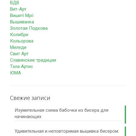
ВДВ
Вит-Арт
Вишиті Мрії
Вышиванка
Золотая Подкова
Колибри
Кольорова
Миледи
Свит Арт
Славянские традиции
Тэла Артис
ЮМА
Свежие записи
Изумительная схема бабочки из бисера для
начинающих
Удивительная и неповторимая вышивка бисером: