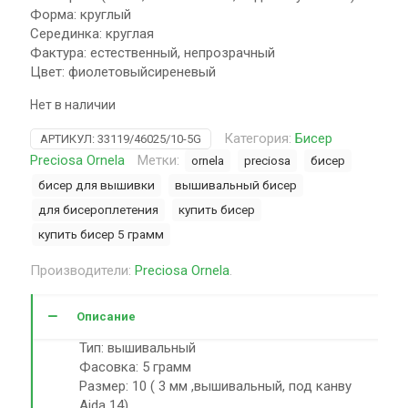
Форма: круглый
Серединка: круглая
Фактура: естественный, непрозрачный
Цвет: фиолетовыйсиреневый
Нет в наличии
Категория:
Бисер
АРТИКУЛ:
33119/46025/10-5G
Preciosa Ornela
Метки:
ornela
preciosa
бисер
бисер для вышивки
вышивальный бисер
для бисероплетения
купить бисер
купить бисер 5 грамм
Производители:
Preciosa Ornela
.
Описание
Тип: вышивальный
Фасовка: 5 грамм
Размер: 10 ( 3 мм ,вышивальный, под канву
Aida 14)