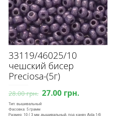
33119/46025/10
чешский бисер
Preciosa-(5г)
Первоначальная
Текущая
27.00
грн.
28.00
грн.
цена
цена:
Тип: вышивальный
составляла
27.00 грн.
Фасовка: 5 грамм
28.00 грн..
Размер: 10 ( 3 мм ,вышивальный, под канву Aida 14)