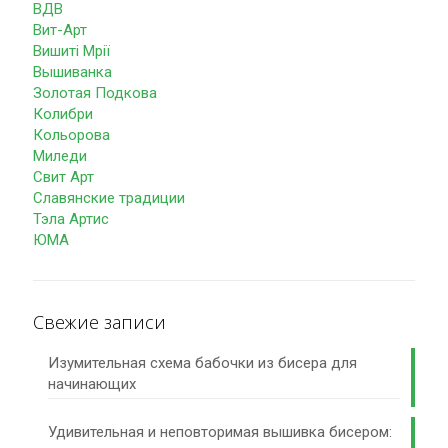
ВДВ
Вит-Арт
Вишиті Мрії
Вышиванка
Золотая Подкова
Колибри
Кольорова
Миледи
Свит Арт
Славянские традиции
Тэла Артис
ЮМА
Свежие записи
Изумительная схема бабочки из бисера для
начинающих
Удивительная и неповторимая вышивка бисером: