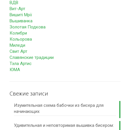
ВДВ
Вит-Арт
Вишиті Мрії
Вышиванка
Золотая Подкова
Колибри
Кольорова
Миледи
Свит Арт
Славянские традиции
Тэла Артис
ЮМА
Свежие записи
Изумительная схема бабочки из бисера для
начинающих
Удивительная и неповторимая вышивка бисером: