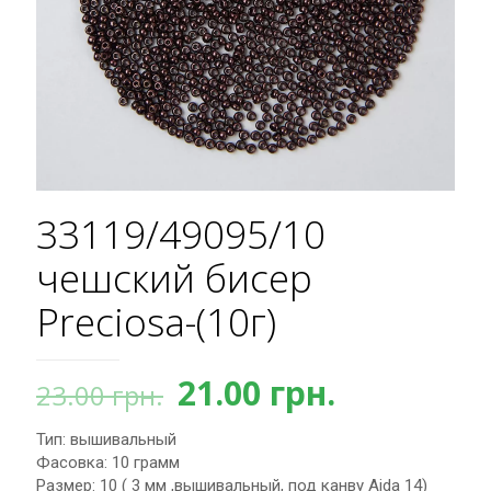
33119/49095/10
чешский бисер
Preciosa-(10г)
Первоначальная
Текущая
21.00
грн.
23.00
грн.
цена
цена:
Тип: вышивальный
составляла
21.00 грн.
Фасовка: 10 грамм
23.00 грн..
Размер: 10 ( 3 мм ,вышивальный, под канву Aida 14)