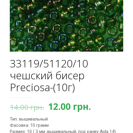
33119/51120/10
чешский бисер
Preciosa-(10г)
Первоначальная
Текущая
12.00
грн.
14.00
грн.
цена
цена:
Тип: вышивальный
составляла
12.00 грн.
Фасовка: 10 грамм
14.00 грн..
Размер: 10 ( 3 мм ,вышивальный, под канву Aida 14)