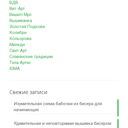
ВДВ
Вит-Арт
Вишиті Мрії
Вышиванка
Золотая Подкова
Колибри
Кольорова
Миледи
Свит Арт
Славянские традиции
Тэла Артис
ЮМА
Свежие записи
Изумительная схема бабочки из бисера для
начинающих
Удивительная и неповторимая вышивка бисером: