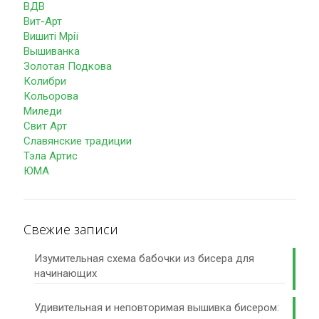
ВДВ
Вит-Арт
Вишиті Мрії
Вышиванка
Золотая Подкова
Колибри
Кольорова
Миледи
Свит Арт
Славянские традиции
Тэла Артис
ЮМА
Свежие записи
Изумительная схема бабочки из бисера для
начинающих
Удивительная и неповторимая вышивка бисером: