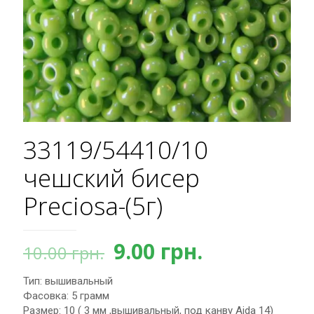
33119/54410/10
чешский бисер
Preciosa-(5г)
Первоначальная
Текущая
9.00
грн.
10.00
грн.
цена
цена:
Тип: вышивальный
составляла
9.00 грн..
Фасовка: 5 грамм
10.00 грн..
Размер: 10 ( 3 мм ,вышивальный, под канву Aida 14)