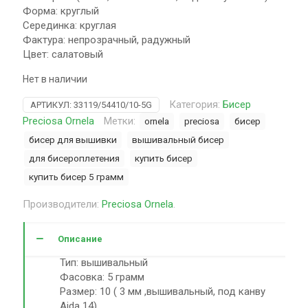
Форма: круглый
Серединка: круглая
Фактура: непрозрачный, радужный
Цвет: салатовый
Нет в наличии
Категория:
Бисер
АРТИКУЛ:
33119/54410/10-5G
Preciosa Ornela
Метки:
ornela
preciosa
бисер
бисер для вышивки
вышивальный бисер
для бисероплетения
купить бисер
купить бисер 5 грамм
Производители:
Preciosa Ornela
.
Описание
Тип: вышивальный
Фасовка: 5 грамм
Размер: 10 ( 3 мм ,вышивальный, под канву
Aida 14)