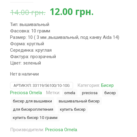
Первоначальная
Текущая
12.00
грн.
14.00
грн.
цена
цена:
Тип: вышивальный
составляла
12.00 грн.
Фасовка: 10 грамм
14.00 грн..
Размер: 10 ( 3 мм ,вышивальный, под канву Aida 14)
Форма: круглый
Серединка: круглая
Фактура: прозрачный
Цвет: зеленый
Нет в наличии
Категория:
Бисер
АРТИКУЛ:
33119/56100/10-10G
Preciosa Ornela
Метки:
ornela
preciosa
бисер
бисер для вышивки
вышивальный бисер
для бисероплетения
купить бисер
купить бисер 10 грамм
Производители:
Preciosa Ornela
.