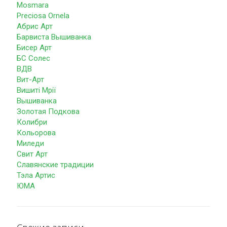
Mosmara
Preciosa Ornela
Абрис Арт
Барвиста Вышиванка
Бисер Арт
БС Солес
ВДВ
Вит-Арт
Вишиті Мрії
Вышиванка
Золотая Подкова
Колибри
Кольорова
Миледи
Свит Арт
Славянские традиции
Тэла Артис
ЮМА