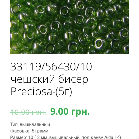
33119/56430/10
чешский бисер
Preciosa-(5г)
Первоначальная
Текущая
9.00
грн.
10.00
грн.
цена
цена:
Тип: вышивальный
составляла
9.00 грн..
Фасовка: 5 грамм
10.00 грн..
Размер: 10 ( 3 мм ,вышивальный, под канву Aida 14)