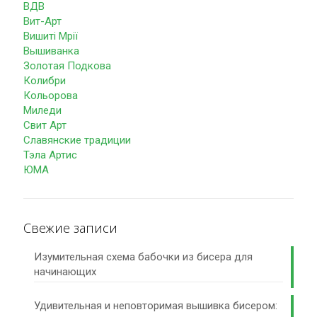
ВДВ
Вит-Арт
Вишиті Мрії
Вышиванка
Золотая Подкова
Колибри
Кольорова
Миледи
Свит Арт
Славянские традиции
Тэла Артис
ЮМА
Свежие записи
Изумительная схема бабочки из бисера для
начинающих
Удивительная и неповторимая вышивка бисером: