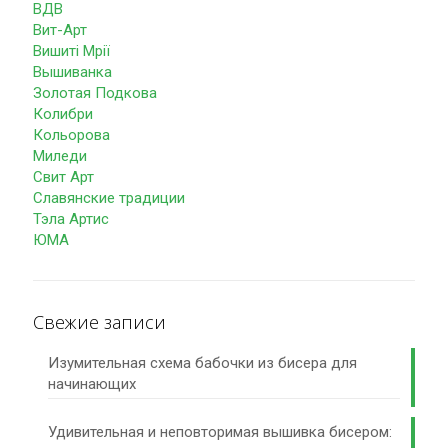
ВДВ
Вит-Арт
Вишиті Мрії
Вышиванка
Золотая Подкова
Колибри
Кольорова
Миледи
Свит Арт
Славянские традиции
Тэла Артис
ЮМА
Свежие записи
Изумительная схема бабочки из бисера для
начинающих
Удивительная и неповторимая вышивка бисером: