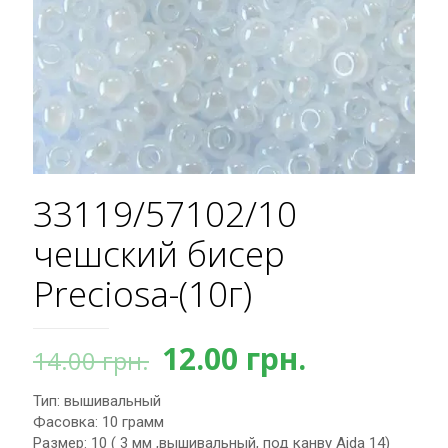
33119/57102/10
чешский бисер
Preciosa-(10г)
Первоначальная
Текущая
12.00
грн.
14.00
грн.
цена
цена:
Тип: вышивальный
составляла
12.00 грн.
Фасовка: 10 грамм
14.00 грн..
Размер: 10 ( 3 мм ,вышивальный, под канву Aida 14)