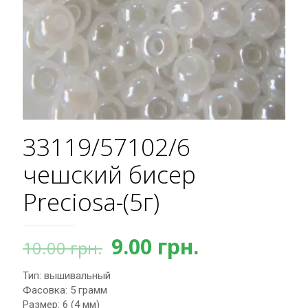
33119/57102/6
чешский бисер
Preciosa-(5г)
Первоначальная
Текущая
9.00
грн.
10.00
грн.
цена
цена:
Тип: вышивальный
составляла
9.00 грн..
Фасовка: 5 грамм
10.00 грн..
Размер: 6 (4 мм)