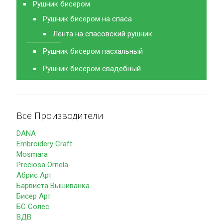
Рушник бисером
Рушник бисером на спаса
Лента на спасовский рушник
Рушник бисером пасхальный
Рушник бисером свадебный
Все Производители
DANA
Embroidery Craft
Mosmara
Preciosa Ornela
Абрис Арт
Барвиста Вышиванка
Бисер Арт
БС Солес
ВДВ