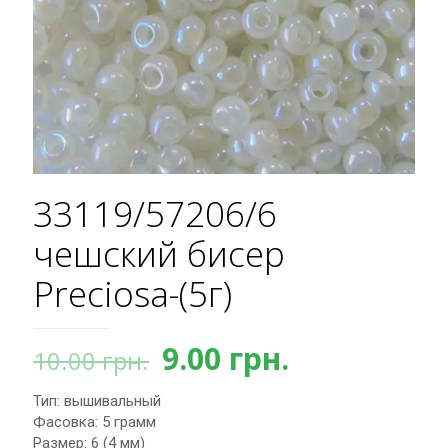
33119/57206/6
чешский бисер
Preciosa-(5г)
Первоначальная
Текущая
9.00
грн.
10.00
грн.
цена
цена:
Тип: вышивальный
составляла
9.00 грн..
Фасовка: 5 грамм
10.00 грн..
Размер: 6 (4 мм)