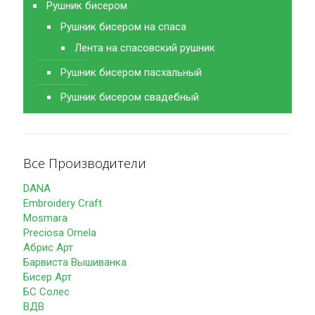
Рушник бисером
Рушник бисером на спаса
Лента на спасовский рушник
Рушник бисером пасхальный
Рушник бисером свадебный
Все Производители
DANA
Embroidery Craft
Mosmara
Preciosa Ornela
Абрис Арт
Барвиста Вышиванка
Бисер Арт
БС Солес
ВДВ