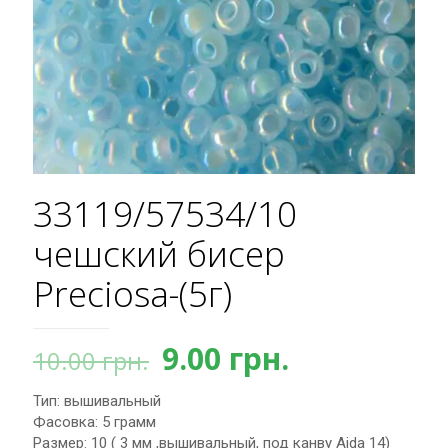
33119/57534/10
чешский бисер
Preciosa-(5г)
Первоначальная
Текущая
9.00
грн.
10.00
грн.
цена
цена:
Тип: вышивальный
составляла
9.00 грн..
Фасовка: 5 грамм
10.00 грн..
Размер: 10 ( 3 мм ,вышивальный, под канву Aida 14)