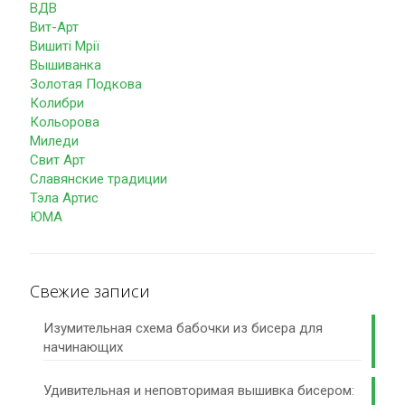
ВДВ
Вит-Арт
Вишиті Мрії
Вышиванка
Золотая Подкова
Колибри
Кольорова
Миледи
Свит Арт
Славянские традиции
Тэла Артис
ЮМА
Свежие записи
Изумительная схема бабочки из бисера для
начинающих
Удивительная и неповторимая вышивка бисером: