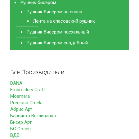
Рушник бисером
Рушник бисером на спаса
Лента на спасовский рушник
Рушник бисером пасхальный
Рушник бисером свадебный
Все Производители
DANA
Embroidery Craft
Mosmara
Preciosa Ornela
Абрис Арт
Барвиста Вышиванка
Бисер Арт
БС Солес
ВДВ