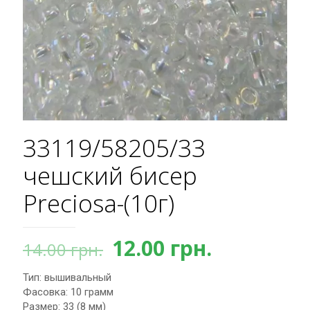
33119/58205/33
чешский бисер
Preciosa-(10г)
Первоначальная
Текущая
12.00
грн.
14.00
грн.
цена
цена:
Тип: вышивальный
составляла
12.00 грн.
Фасовка: 10 грамм
14.00 грн..
Размер: 33 (8 мм)