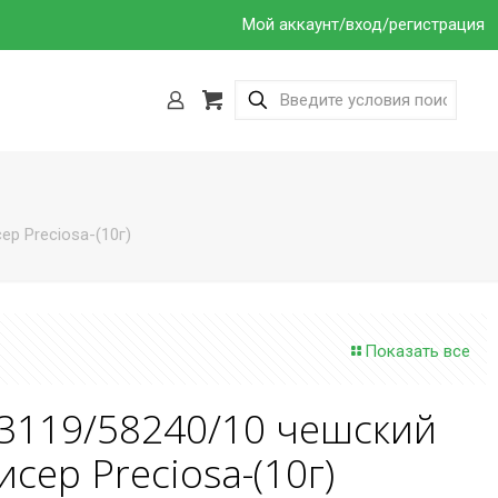
Мой аккаунт/вход/регистрация
р Preciosa-(10г)
Показать все
3119/58240/10 чешский
исер Preciosa-(10г)