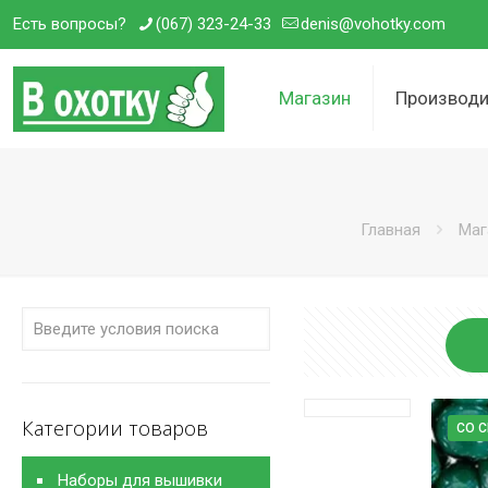
Есть вопросы?
(067) 323-24-33
denis@vohotky.com
Магазин
Производи
Главная
Маг
Категории товаров
СО 
Наборы для вышивки