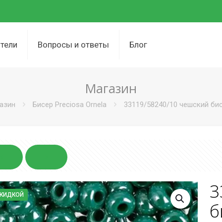
тели
Вопросы и ответы
Блог
Магазин
азин
Бисер Preciosa Ornela
33119/58240/10 чешский бисе
3
СКИДКОЙ
б