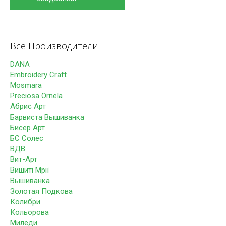
Все Производители
DANA
Embroidery Craft
Mosmara
Preciosa Ornela
Абрис Арт
Барвиста Вышиванка
Бисер Арт
БС Солес
ВДВ
Вит-Арт
Вишиті Мрії
Вышиванка
Золотая Подкова
Колибри
Кольорова
Миледи