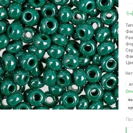
1
Тип
Фас
Раз
Фор
Сер
Фак
Цве
Нет
А
Orn
вы
ку
Про