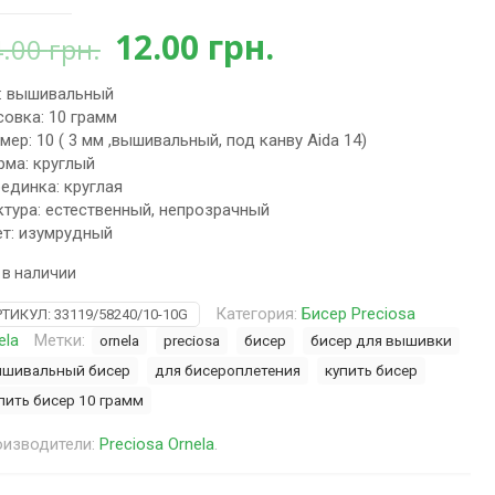
Первоначальная
Текущая
12.00
грн.
4.00
грн.
цена
цена:
: вышивальный
составляла
12.00 грн..
овка: 10 грамм
14.00 грн..
мер: 10 ( 3 мм ,вышивальный, под канву Aida 14)
ма: круглый
единка: круглая
тура: естественный, непрозрачный
т: изумрудный
 в наличии
Категория:
Бисер Preciosa
РТИКУЛ:
33119/58240/10-10G
ela
Метки:
ornela
preciosa
бисер
бисер для вышивки
шивальный бисер
для бисероплетения
купить бисер
пить бисер 10 грамм
изводители:
Preciosa Ornela
.