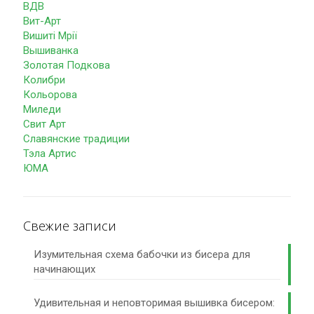
ВДВ
Вит-Арт
Вишиті Мрії
Вышиванка
Золотая Подкова
Колибри
Кольорова
Миледи
Свит Арт
Славянские традиции
Тэла Артис
ЮМА
Свежие записи
Изумительная схема бабочки из бисера для
начинающих
Удивительная и неповторимая вышивка бисером: