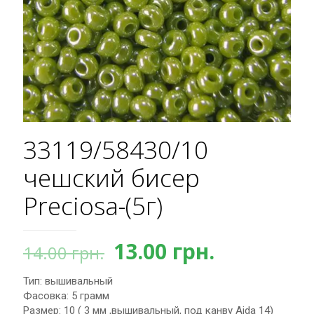
33119/58430/10
чешский бисер
Preciosa-(5г)
Первоначальная
Текущая
13.00
грн.
14.00
грн.
цена
цена:
Тип: вышивальный
составляла
13.00 грн.
Фасовка: 5 грамм
14.00 грн..
Размер: 10 ( 3 мм ,вышивальный, под канву Aida 14)