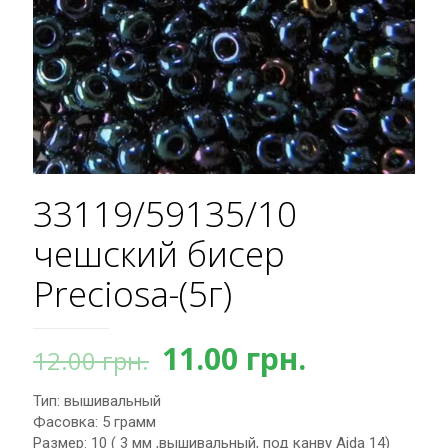
33119/59135/10
чешский бисер
Preciosa-(5г)
Первоначальная
Текущая
11.00
грн.
12.00
грн.
цена
цена:
Тип: вышивальный
составляла
11.00 грн.
Фасовка: 5 грамм
12.00 грн..
Размер: 10 ( 3 мм ,вышивальный, под канву Aida 14)