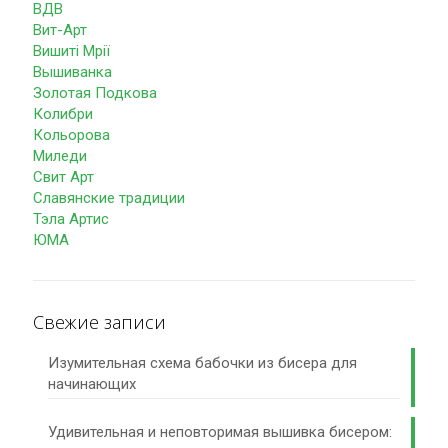
ВДВ
Вит-Арт
Вишиті Мрії
Вышиванка
Золотая Подкова
Колибри
Кольорова
Миледи
Свит Арт
Славянские традиции
Тэла Артис
ЮМА
Свежие записи
Изумительная схема бабочки из бисера для
начинающих
Удивительная и неповторимая вышивка бисером: