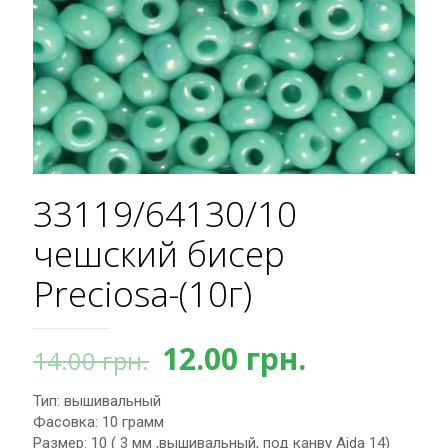
33119/64130/10
чешский бисер
Preciosa-(10г)
Первоначальная
Текущая
12.00
грн.
14.00
грн.
цена
цена:
Тип: вышивальный
составляла
12.00 грн.
Фасовка: 10 грамм
14.00 грн..
Размер: 10 ( 3 мм ,вышивальный, под канву Aida 14)