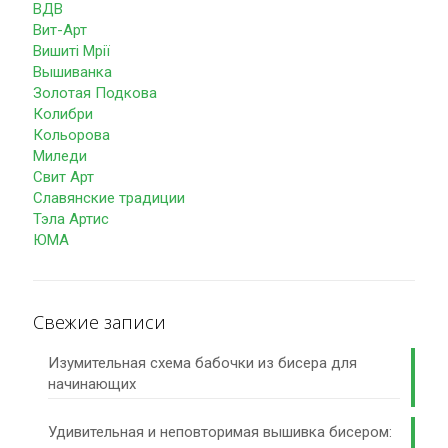
ВДВ
Вит-Арт
Вишиті Мрії
Вышиванка
Золотая Подкова
Колибри
Кольорова
Миледи
Свит Арт
Славянские традиции
Тэла Артис
ЮМА
Свежие записи
Изумительная схема бабочки из бисера для
начинающих
Удивительная и неповторимая вышивка бисером: