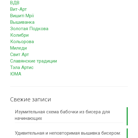
ВДВ
Вит-Арт
Вишиті Мрії
Вышиванка
Золотая Подкова
Колибри
Кольорова
Миледи
Свит Арт
Славянские традиции
Тэла Артис
ЮМА
Свежие записи
Изумительная схема бабочки из бисера для
начинающих
Удивительная и неповторимая вышивка бисером: