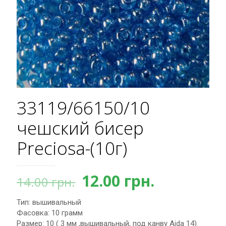
33119/66150/10
чешский бисер
Preciosa-(10г)
Первоначальная
Текущая
12.00
грн.
14.00
грн.
цена
цена:
Тип: вышивальный
составляла
12.00 грн.
Фасовка: 10 грамм
14.00 грн..
Размер: 10 ( 3 мм ,вышивальный, под канву Aida 14)