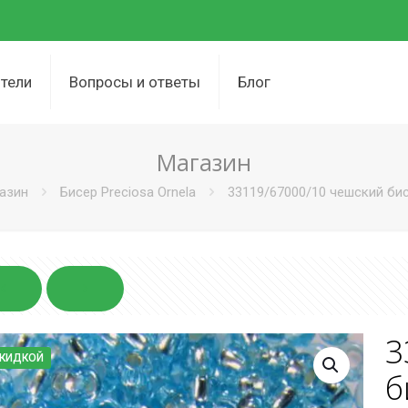
тели
Вопросы и ответы
Блог
Магазин
азин
Бисер Preciosa Ornela
33119/67000/10 чешский бисе
3
СКИДКОЙ
б