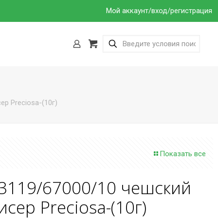
Мой аккаунт/вход/регистрация
р Preciosa-(10г)
Показать все
3119/67000/10 чешский
исер Preciosa-(10г)