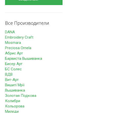
Все Производители
DANA
Embroidery Craft
Mosmara
Preciosa Ornela
Абрис Арт
Барвиста Вышиванка
Бисер Арт
БС Солес
ВДВ
Вит-Арт
Вишиті Мрії
Вышиванка
Золотая Подкова
Колибри
Кольорова
Миледи