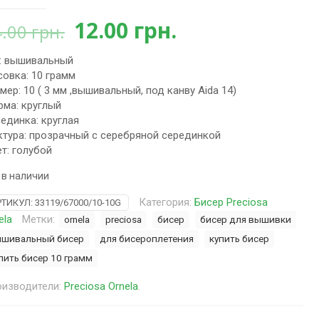
Первоначальная
Текущая
12.00
грн.
4.00
грн.
цена
цена:
: вышивальный
составляла
12.00 грн..
овка: 10 грамм
14.00 грн..
мер: 10 ( 3 мм ,вышивальный, под канву Aida 14)
ма: круглый
единка: круглая
тура: прозрачный с серебряной серединкой
т: голубой
 в наличии
Категория:
Бисер Preciosa
РТИКУЛ:
33119/67000/10-10G
ela
Метки:
ornela
preciosa
бисер
бисер для вышивки
шивальный бисер
для бисероплетения
купить бисер
пить бисер 10 грамм
изводители:
Preciosa Ornela
.