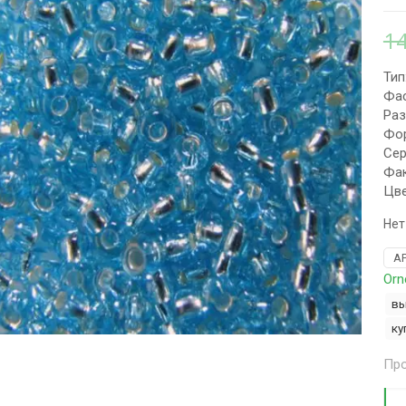
1
Тип
Фас
Раз
Фор
Сер
Фак
Цве
Нет
А
Orn
вы
ку
Про