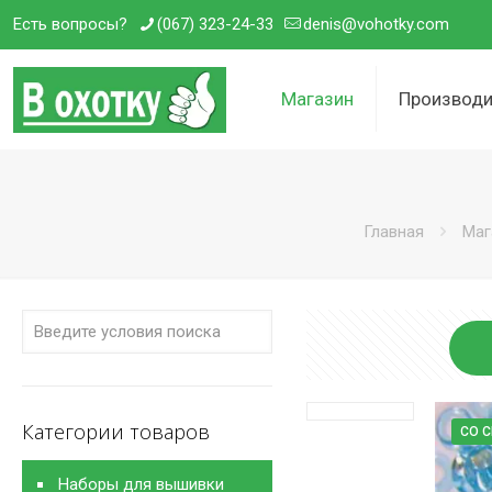
Есть вопросы?
(067) 323-24-33
denis@vohotky.com
Магазин
Производи
Главная
Маг
Категории товаров
СО 
Наборы для вышивки