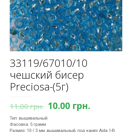
33119/67010/10
чешский бисер
Preciosa-(5г)
Первоначальная
Текущая
10.00
грн.
11.00
грн.
цена
цена:
Тип: вышивальный
составляла
10.00 грн.
Фасовка: 5 грамм
11.00 грн..
Размер: 10 ( 3 мм ,вышивальный, под канву Aida 14)