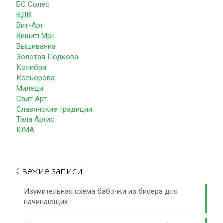
БС Солес
ВДВ
Вит-Арт
Вишиті Мрії
Вышиванка
Золотая Подкова
Колибри
Кольорова
Миледи
Свит Арт
Славянские традиции
Тэла Артис
ЮМА
Свежие записи
Изумительная схема бабочки из бисера для
начинающих