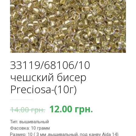
33119/68106/10
чешский бисер
Preciosa-(10г)
Первоначальная
Текущая
12.00
грн.
14.00
грн.
цена
цена:
Тип: вышивальный
составляла
12.00 грн.
Фасовка: 10 грамм
14.00 грн..
Размер: 10 ( 3 мм ,вышивальный, под канву Aida 14)