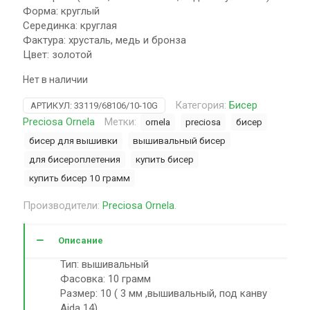
Форма: круглый
Серединка: круглая
Фактура: хрусталь, медь и бронза
Цвет: золотой
Нет в наличии
Категория:
Бисер
АРТИКУЛ:
33119/68106/10-10G
Preciosa Ornela
Метки:
ornela
preciosa
бисер
бисер для вышивки
вышивальный бисер
для бисероплетения
купить бисер
купить бисер 10 грамм
Производители:
Preciosa Ornela
.
Описание
Тип: вышивальный
Фасовка: 10 грамм
Размер: 10 ( 3 мм ,вышивальный, под канву
Aida 14)