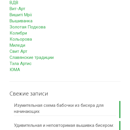
ВДВ
Вит-Арт
Вишиті Мрії
Вышиванка
Золотая Подкова
Колибри
Кольорова
Миледи
Свит Арт
Славянские традиции
Тэла Артис
ЮМА
Свежие записи
Изумительная схема бабочки из бисера для
начинающих
Удивительная и неповторимая вышивка бисером: