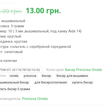
Первоначальная
Текущая
13.00
грн.
4.00
грн.
цена
цена:
: вышивальный
составляла
13.00 грн..
овка: 5 грамм
14.00 грн..
мер: 10 ( 3 мм ,вышивальный, под канву Aida 14)
ма: круглый
единка: круглая
тура: сольгель с серебряной серединкой
т: салатовый
 в наличии
Категория:
Бисер Preciosa Ornela
РТИКУЛ:
33119/78153/10-5G
тки:
ornela
preciosa
бисер
бисер для вышивки
шивальный бисер
для бисероплетения
купить бисер
пить бисер 5 грамм
изводители:
Preciosa Ornela
.