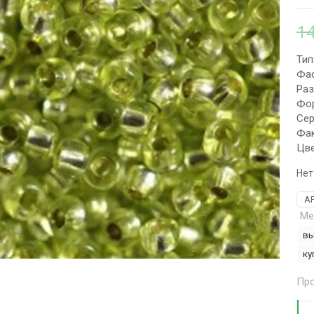
1
Тип
Фас
Раз
Фор
Сер
Фак
Цве
Нет
А
Ме
вы
ку
Про