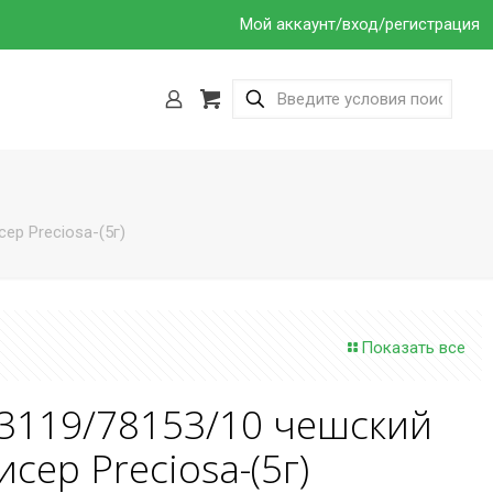
Мой аккаунт/вход/регистрация
ер Preciosa-(5г)
Показать все
3119/78153/10 чешский
исер Preciosa-(5г)