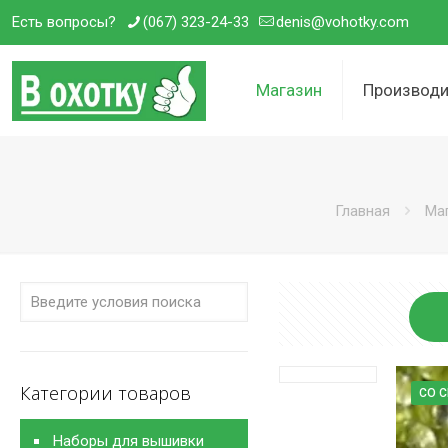
Есть вопросы?
(067) 323-24-33
denis@vohotky.com
Магазин
Производи
Главная
Ма
Категории товаров
СО 
Наборы для вышивки