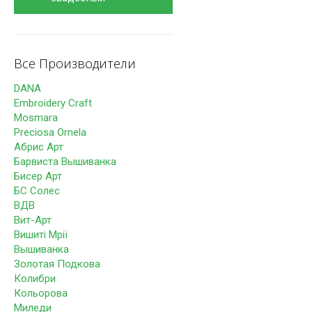
Все Производители
DANA
Embroidery Craft
Mosmara
Preciosa Ornela
Абрис Арт
Барвиста Вышиванка
Бисер Арт
БС Солес
ВДВ
Вит-Арт
Вишиті Мрії
Вышиванка
Золотая Подкова
Колибри
Кольорова
Миледи