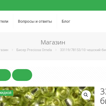
тели
Вопросы и ответы
Блог
Магазин
газин
Бисер Preciosa Ornela
33119/78153/10 чешский бис
3
СКИДКОЙ
б