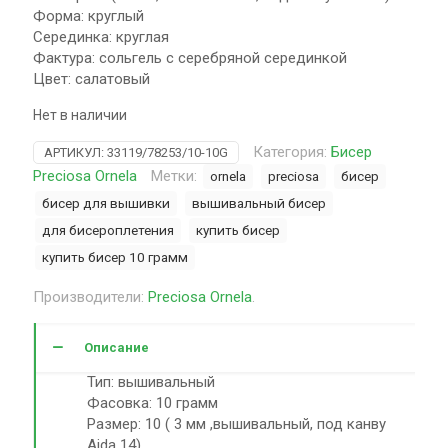
Форма: круглый
Серединка: круглая
Фактура: сольгель с серебряной серединкой
Цвет: салатовый
Нет в наличии
Категория:
Бисер
АРТИКУЛ:
33119/78253/10-10G
Preciosa Ornela
Метки:
ornela
preciosa
бисер
бисер для вышивки
вышивальный бисер
для бисероплетения
купить бисер
купить бисер 10 грамм
Производители:
Preciosa Ornela
.
Описание
Тип: вышивальный
Фасовка: 10 грамм
Размер: 10 ( 3 мм ,вышивальный, под канву
Aida 14)