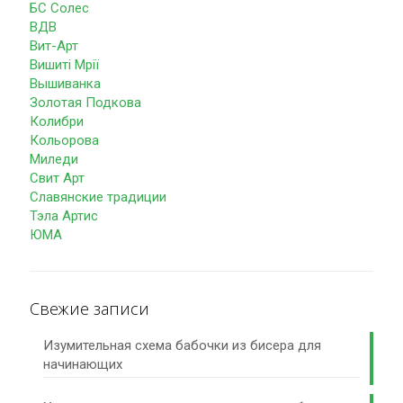
БС Солес
ВДВ
Вит-Арт
Вишиті Мрії
Вышиванка
Золотая Подкова
Колибри
Кольорова
Миледи
Свит Арт
Славянские традиции
Тэла Артис
ЮМА
Свежие записи
Изумительная схема бабочки из бисера для
начинающих