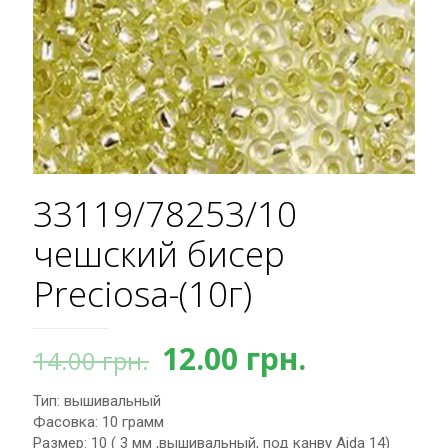
33119/78253/10
чешский бисер
Preciosa-(10г)
Первоначальная
Текущая
12.00
грн.
14.00
грн.
цена
цена:
Тип: вышивальный
составляла
12.00 грн.
Фасовка: 10 грамм
14.00 грн..
Размер: 10 ( 3 мм ,вышивальный, под канву Aida 14)