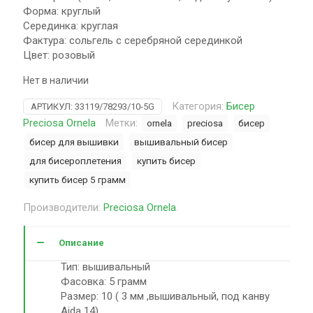
Форма: круглый
Серединка: круглая
Фактура: сольгель с серебряной серединкой
Цвет: розовый
Нет в наличии
Категория:
Бисер
АРТИКУЛ:
33119/78293/10-5G
Preciosa Ornela
Метки:
ornela
preciosa
бисер
бисер для вышивки
вышивальный бисер
для бисероплетения
купить бисер
купить бисер 5 грамм
Производители:
Preciosa Ornela
.
Описание
Тип: вышивальный
Фасовка: 5 грамм
Размер: 10 ( 3 мм ,вышивальный, под канву
Aida 14)