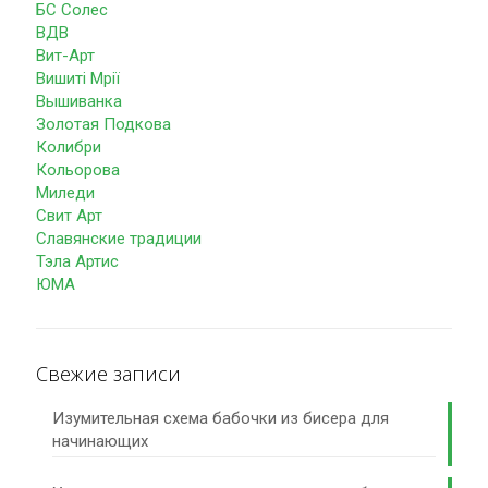
БС Солес
ВДВ
Вит-Арт
Вишиті Мрії
Вышиванка
Золотая Подкова
Колибри
Кольорова
Миледи
Свит Арт
Славянские традиции
Тэла Артис
ЮМА
Свежие записи
Изумительная схема бабочки из бисера для
начинающих