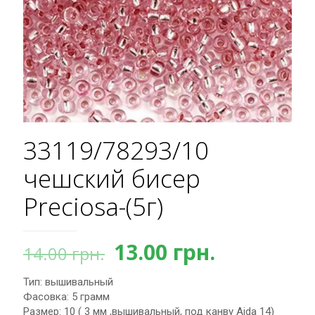
33119/78293/10
чешский бисер
Preciosa-(5г)
Первоначальная
Текущая
13.00
грн.
14.00
грн.
цена
цена:
Тип: вышивальный
составляла
13.00 грн.
Фасовка: 5 грамм
14.00 грн..
Размер: 10 ( 3 мм ,вышивальный, под канву Aida 14)