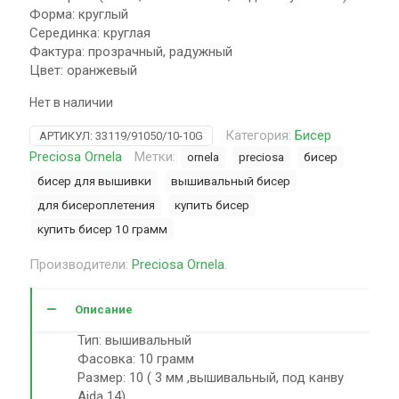
Форма: круглый
Серединка: круглая
Фактура: прозрачный, радужный
Цвет: оранжевый
Нет в наличии
Категория:
Бисер
АРТИКУЛ:
33119/91050/10-10G
Preciosa Ornela
Метки:
ornela
preciosa
бисер
бисер для вышивки
вышивальный бисер
для бисероплетения
купить бисер
купить бисер 10 грамм
Производители:
Preciosa Ornela
.
Описание
Тип: вышивальный
Фасовка: 10 грамм
Размер: 10 ( 3 мм ,вышивальный, под канву
Aida 14)