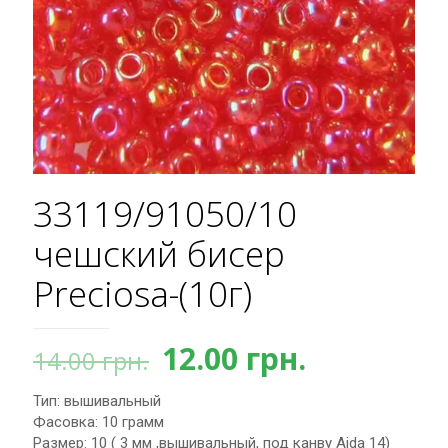
33119/91050/10
чешский бисер
Preciosa-(10г)
Первоначальная
Текущая
12.00
грн.
14.00
грн.
цена
цена:
Тип: вышивальный
составляла
12.00 грн.
Фасовка: 10 грамм
14.00 грн..
Размер: 10 ( 3 мм ,вышивальный, под канву Aida 14)