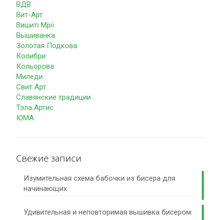
ВДВ
Вит-Арт
Вишиті Мрії
Вышиванка
Золотая Подкова
Колибри
Кольорова
Миледи
Свит Арт
Славянские традиции
Тэла Артис
ЮМА
Свежие записи
Изумительная схема бабочки из бисера для
начинающих
Удивительная и неповторимая вышивка бисером: