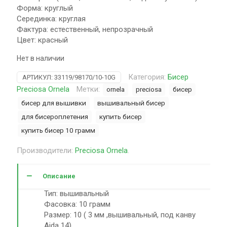
Форма: круглый
Серединка: круглая
Фактура: естественный, непрозрачный
Цвет: красный
Нет в наличии
Категория:
Бисер
АРТИКУЛ:
33119/98170/10-10G
Preciosa Ornela
Метки:
ornela
preciosa
бисер
бисер для вышивки
вышивальный бисер
для бисероплетения
купить бисер
купить бисер 10 грамм
Производители:
Preciosa Ornela
.
Описание
Тип: вышивальный
Фасовка: 10 грамм
Размер: 10 ( 3 мм ,вышивальный, под канву
Aida 14)