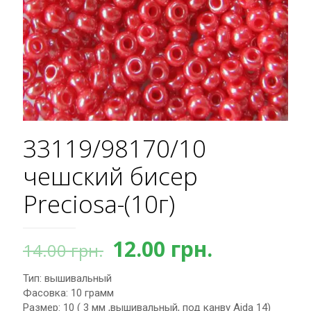
33119/98170/10
чешский бисер
Preciosa-(10г)
Первоначальная
Текущая
12.00
грн.
14.00
грн.
цена
цена:
Тип: вышивальный
составляла
12.00 грн.
Фасовка: 10 грамм
14.00 грн..
Размер: 10 ( 3 мм ,вышивальный, под канву Aida 14)