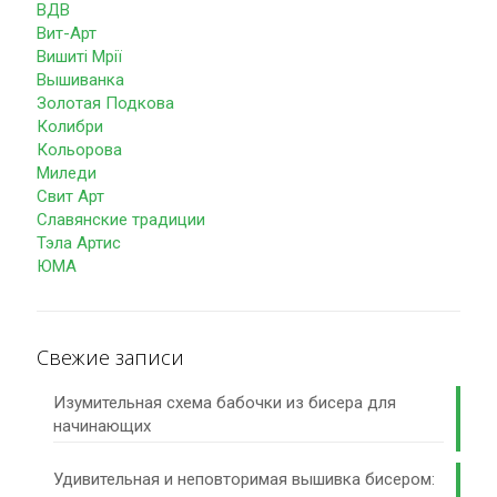
ВДВ
Вит-Арт
Вишиті Мрії
Вышиванка
Золотая Подкова
Колибри
Кольорова
Миледи
Свит Арт
Славянские традиции
Тэла Артис
ЮМА
Свежие записи
Изумительная схема бабочки из бисера для
начинающих
Удивительная и неповторимая вышивка бисером: